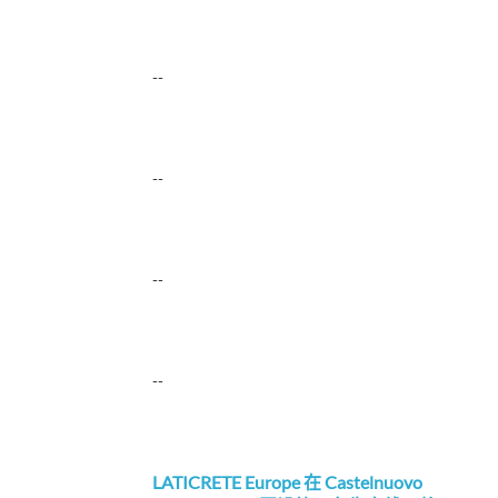
--
--
--
--
LATICRETE Europe 在 Castelnuovo