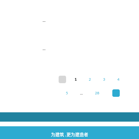
--
--
1
2
3
4
...
5
28
为建筑 ,更为建造者