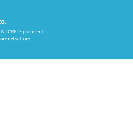
to.
 LATICRETE più recenti,
ore nel settore.