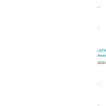
--
--
LATIC
Ammi
2026
--
--