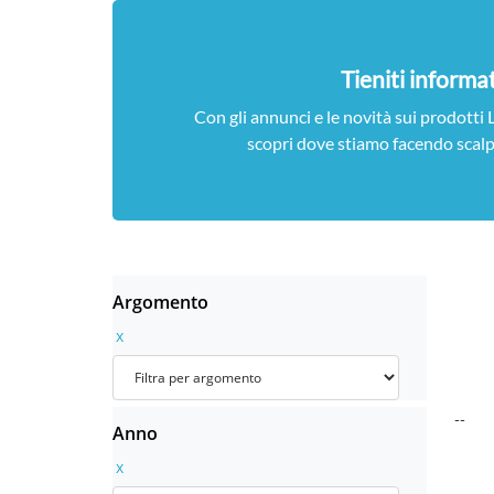
Tieniti informa
Con gli annunci e le novità sui prodotti
scopri dove stiamo facendo scalp
Argomento
x
--
Anno
x