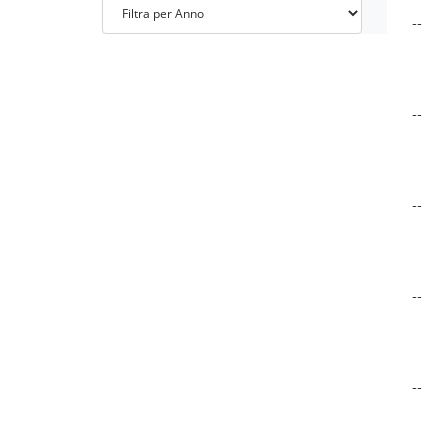
--
--
--
--
--