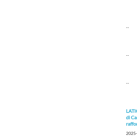
--
--
--
LATIC
di Ca
raffo
2025