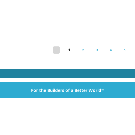
1
2
3
4
5
For the Builders of a Better World™