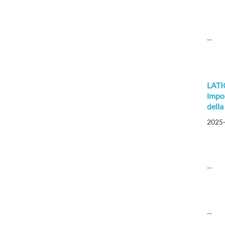
--
LATI
impor
della
2025
--
--